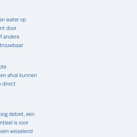
an water op
omt door
of andere
etrouwbaar
ote
 en afval kunnen
 direct
og debiet, een
tieel is voor
 een wisselend