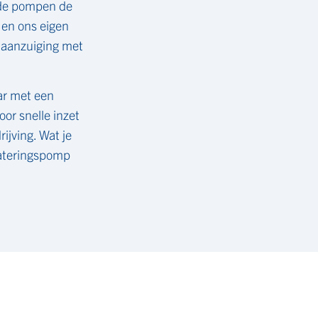
nde pompen de
 en ons eigen
 aanzuiging met
ar met een
or snelle inzet
ijving. Wat je
wateringspomp