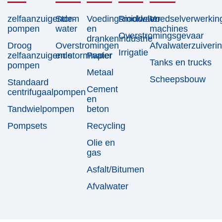
zelfaanzuigende-
Storm
Voedingsmiddelen
Rioolwater
Voedselverwerkin
pompen
water
en
machines
Overstromingsgevaar
drankenindustrie
Droog
Overstromingen
Afvalwaterzuiverin
Irrigatie
zelfaanzuigende
en stormwater
Papier
Tanks en trucks
pompen
Metaal
Scheepsbouw
Standaard
Cement
centrifugaalpompen​
en
Tandwielpompen
beton
Pompsets
Recycling
Olie en
gas
Asfalt/Bitumen
Afvalwater