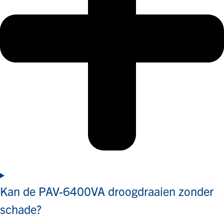
Kan de PAV-6400VA droogdraaien zonder
schade?