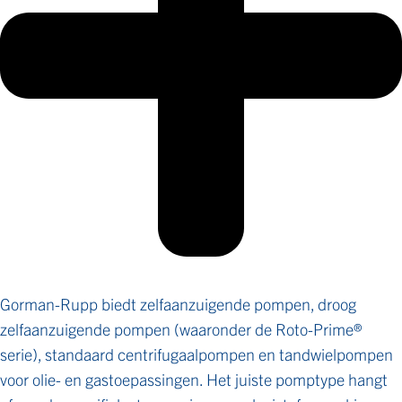
Gorman-Rupp biedt zelfaanzuigende pompen, droog
zelfaanzuigende pompen (waaronder de Roto-Prime®
serie), standaard centrifugaalpompen en tandwielpompen
voor olie- en gastoepassingen. Het juiste pomptype hangt