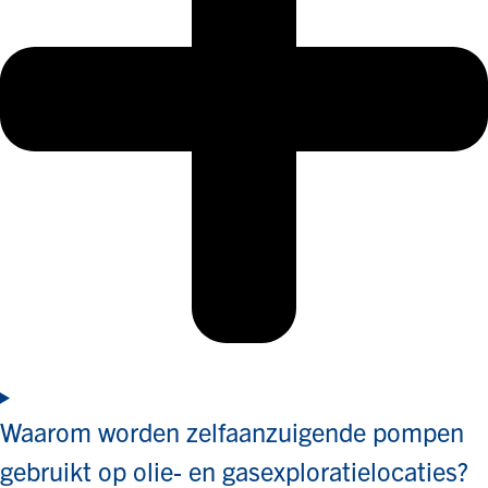
Waarom worden zelfaanzuigende pompen
gebruikt op olie- en gasexploratielocaties?